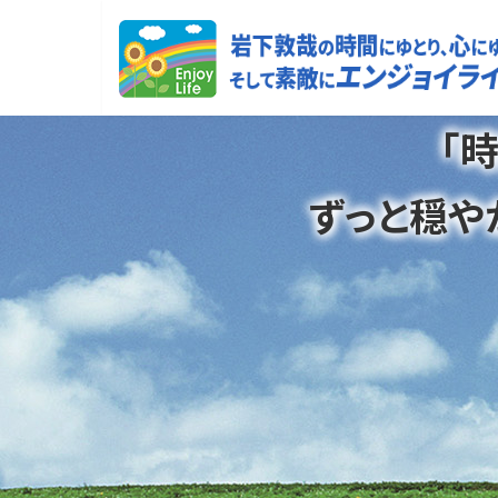
コ
ナ
ン
ビ
テ
ゲ
ン
ー
ツ
シ
「
へ
ョ
ス
ン
ずっと穏や
キ
に
ッ
移
プ
動