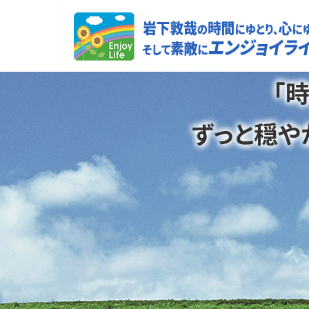
コ
ナ
ン
ビ
テ
ゲ
ン
ー
ツ
シ
「
へ
ョ
ス
ン
ずっと穏や
キ
に
ッ
移
プ
動